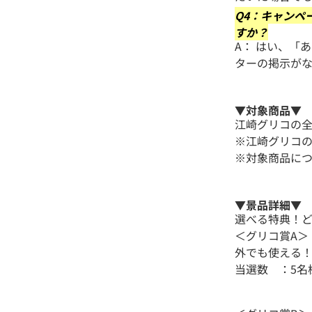
Q4：キャンペ
すか？
A： はい、「
ターの掲示が
▼対象商品▼
江崎グリコの
※江崎グリコの
※対象商品に
▼景品詳細▼
選べる特典！
＜グリコ賞A＞
外でも使える
当選数 ：5名