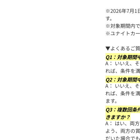
※2026年7月
す。
※対象期間内
※ユナイトカ
▼よくあるご
Q1：対象期間
A： いいえ、
れば、条件を
Q2：対象期間
A： いいえ、
れば、条件を
ます。
Q3：複数回条
きますか？
A： はい、両
よう、両方の
だいた場合で