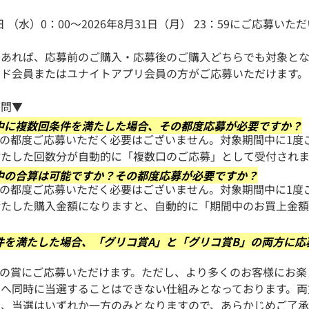
1日 （水）0：00～2026年8月31日（月） 23：59にご応募い
であれば、応募前のご購入・応募後のご購入どちらでも対象とな
ード会員またはユナイトアプリ会員の方がご応募いただけます。
質問▼
中に複数回条件を満たした場合、その都度応募が必要ですか？
その都度ご応募いただく必要はございません。対象期間中に1度
満たした回数分が自動的に「複数口のご応募」として受付されま
中の合算は可能ですか？その都度応募が必要ですか？
その都度ご応募いただく必要はございません。対象期間中に1度
満たした購入金額になりますと、自動的に「期間中のお買上金
件を満たした場合、「グリコ賞A」と「グリコ賞B」の両方に応
方の賞にご応募いただけます。ただし、より多くのお客様にお
賞へ同時に当選することはできない仕組みとなっております。両
も、当選はいずれか一方のみとなりますので、あらかじめご了