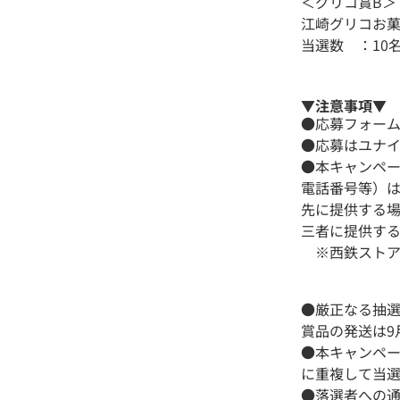
＜グリコ賞B＞
江崎グリコお
当選数 ：10
▼注意事項▼
●応募フォー
●応募はユナ
●本キャンペ
電話番号等）は
先に提供する
三者に提供す
※西鉄ストアプ
●厳正なる抽
賞品の発送は9
●本キャンペ
に重複して当
●落選者への