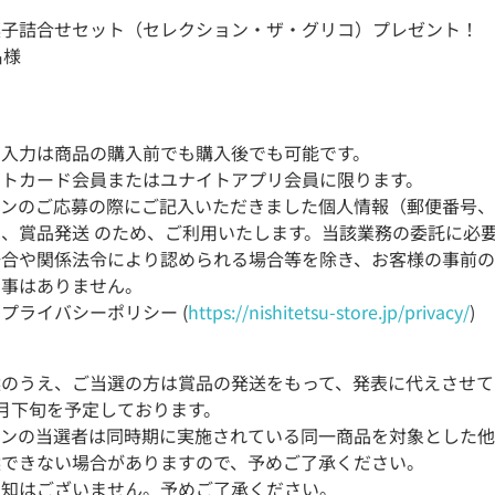
菓子詰合せセット（セレクション・ザ・グリコ）プレゼント！
名様
ム入力は商品の購入前でも購入後でも可能です。
イトカード会員またはユナイトアプリ会員に限ります。
ーンのご応募の際にご記入いただきました個人情報（郵便番号
、賞品発送 のため、ご利用いたします。当該業務の委託に必
場合や関係法令により認められる場合等を除き、お客様の事前
る事はありません。
ライバシーポリシー (
https://nishitetsu-store.jp/privacy/
)
選のうえ、ご当選の方は賞品の発送をもって、発表に代えさせて
月下旬を予定しております。
ーンの当選者は同時期に実施されている同一商品を対象とした他
選できない場合がありますので、予めご了承ください。
通知はございません。予めご了承ください。