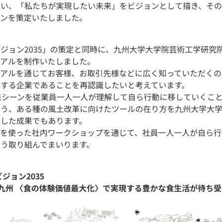
ない、「私たちが実現したい未来」をビジョンとして描き、そ
ーンを策定いたしました。
ジョン2035」の策定と同時に、九州大学大学院芸術工学研究
ュアルを制作いたしました。
ュアルを通じてお客様、お取引先様などに広く知っていただくの
展する企業であることを再認識したいと考えています。
来シーンを従業員一人一人が理解して自ら行動に移していくこ
いう、ある種の風土改革に向けたツールの在り方を九州大学大
究した成果でもあります。
ルを使った社内ワークショップを通じて、社員一人一人が自ら行
う取り組んでまいります。
ジョン2035
K 九州 〈食の体験価値最大化〉で実現する豊かな食生活が待ち