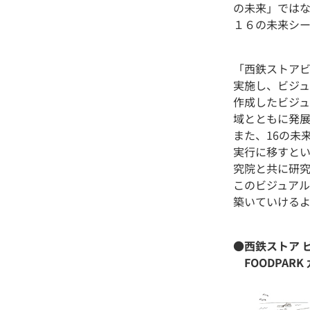
の未来」では
１６の未来シ
「西鉄ストアビ
実施し、ビジ
作成したビジ
域とともに発
また、16の未
実行に移すと
究院と共に研
このビジュア
築いていけるよ
●西鉄ストア ビ
FOODPAR