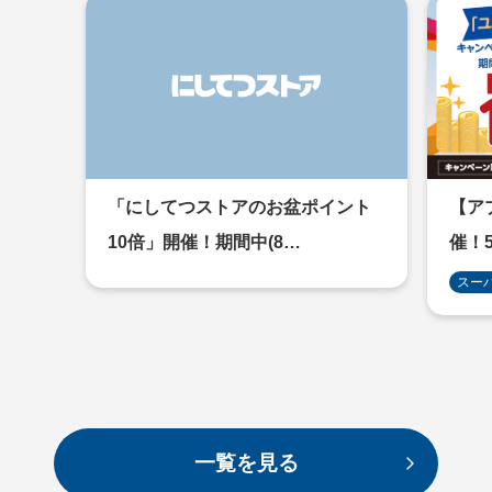
「にしてつストアのお盆ポイント
【アプ
10倍」開催！期間中(8…
催！5
スー
一覧を見る